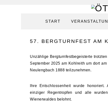
Zur
Zum
Zur
Zur
Hauptnavigation
Inhalt
Seitenspalte
Fußzeile
START
VERANSTALTU
springen
springen
springen
springen
57. BERGTURNFEST AM 
Unzählige Bergturnfestbegeisterte trotzte
September 2025 am Kohlreith um dort am t
Neulengbach 1888 teilzunehmen.
Ihre Entschlossenheit wurde honoriert. 
einziger Regentropfen und alle wurd
Wienerwaldes belohnt.