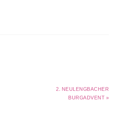
Nächster
2. NEULENGBACHER
Beitrag:
BURGADVENT »