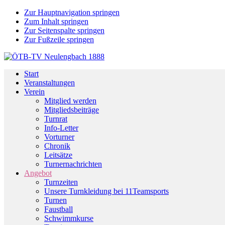
Zur Hauptnavigation springen
Zum Inhalt springen
Zur Seitenspalte springen
Zur Fußzeile springen
Start
Veranstaltungen
Verein
Mitglied werden
Mitgliedsbeiträge
Turnrat
Info-Letter
Vorturner
Chronik
Leitsätze
Turnernachrichten
Angebot
Turnzeiten
Unsere Turnkleidung bei 11Teamsports
Turnen
Faustball
Schwimmkurse