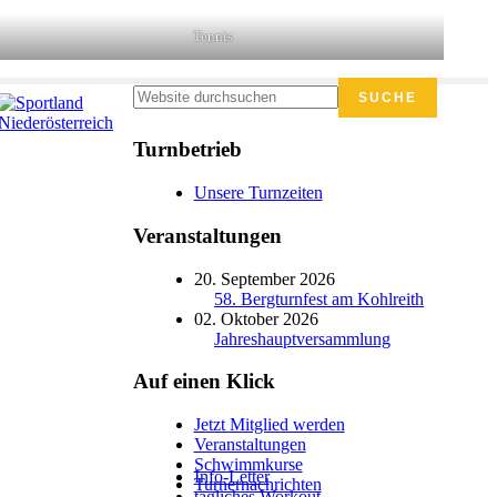
Tennis
Seitenspalte
Website
durchsuchen
Turnbetrieb
Unsere Turnzeiten
Veranstaltungen
20. September 2026
58. Bergturnfest am Kohlreith
02. Oktober 2026
Jahreshauptversammlung
Auf einen Klick
Jetzt Mitglied werden
Veranstaltungen
Schwimmkurse
Info-Letter
Turnernachrichten
tägliches Workout