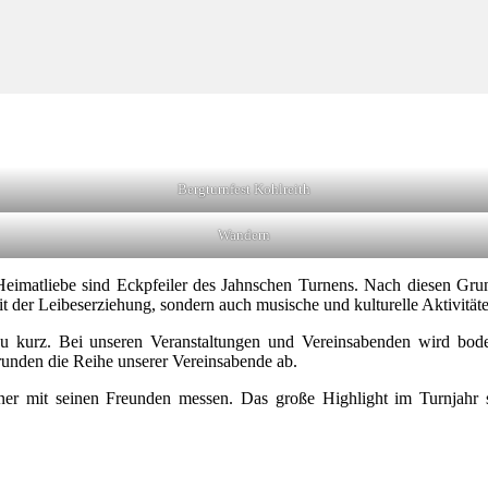
Bergturnfest Kohlreith
Wandern
eimatliebe sind Eckpfeiler des Jahnschen Turnens. Nach diesen Grun
t der Leibeserziehung, sondern auch musische und kulturelle Aktivität
 kurz. Bei unseren Veranstaltungen und Vereinsabenden wird bodens
 runden die Reihe unserer Vereinsabende ab.
er mit seinen Freunden messen. Das große Highlight im Turnjahr 