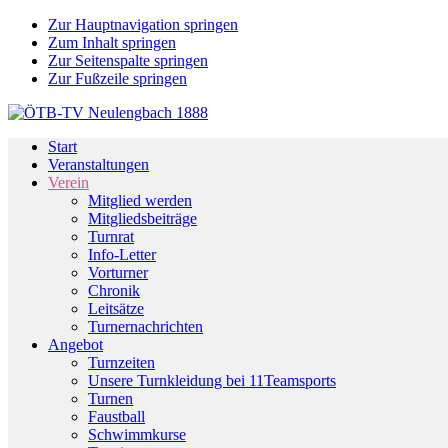
Zur Hauptnavigation springen
Zum Inhalt springen
Zur Seitenspalte springen
Zur Fußzeile springen
Start
Veranstaltungen
Verein
Mitglied werden
Mitgliedsbeiträge
Turnrat
Info-Letter
Vorturner
Chronik
Leitsätze
Turnernachrichten
Angebot
Turnzeiten
Unsere Turnkleidung bei 11Teamsports
Turnen
Faustball
Schwimmkurse