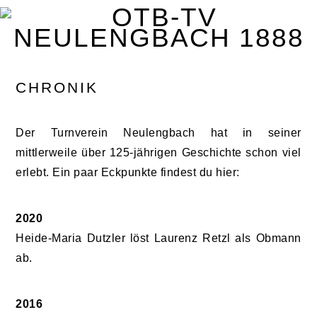
Zur
Zum
Zur
Zur
Hauptnavigation
Inhalt
Seitenspalte
Fußzeile
springen
springen
springen
springen
CHRONIK
Der Turnverein Neulengbach hat in seiner
mittlerweile über 125-jährigen Geschichte schon viel
erlebt. Ein paar Eckpunkte findest du hier:
2020
Heide-Maria Dutzler löst Laurenz Retzl als Obmann
ab.
2016