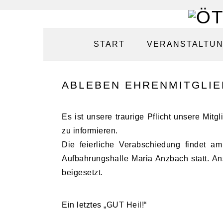
Zur
Zum
Zur
Zur
Hauptnavigation
Inhalt
Seitenspalte
Fußzeile
START
VERANSTALTU
springen
springen
springen
springen
ABLEBEN EHRENMITGLIE
Es ist unsere traurige Pflicht unsere Mit
zu informieren.
Die feierliche Verabschiedung findet a
Aufbahrungshalle Maria Anzbach statt. An
beigesetzt.
Ein letztes „GUT Heil!“