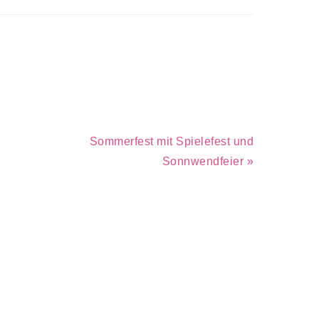
Nächster
Sommerfest mit Spielefest und
Beitrag:
Sonnwendfeier »