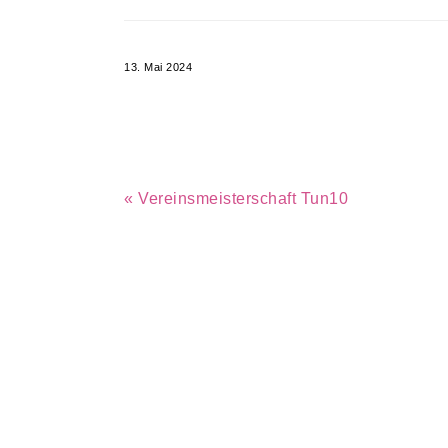
13. Mai 2024
Vorheriger
« Vereinsmeisterschaft Tun10
Beitrag: