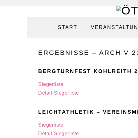
Zur
Zum
Zur
Zur
Hauptnavigation
Inhalt
Seitenspalte
Fußzeile
START
VERANSTALTU
springen
springen
springen
springen
ERGEBNISSE – ARCHIV 2
BERGTURNFEST KOHLREITH 2
Siegerliste
Detail-Siegerliste
LEICHTATHLETIK – VEREINSM
Siegerliste
Detail-Siegerliste