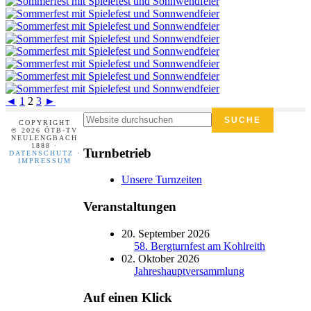
◄
1
2
3
►
Footer
Seitenspalte
Website
COPYRIGHT
durchsuchen
© 2026 ÖTB-TV
NEULENGBACH
1888 ·
Turnbetrieb
DATENSCHUTZ
·
IMPRESSUM
Unsere Turnzeiten
Veranstaltungen
20. September 2026
58. Bergturnfest am Kohlreith
02. Oktober 2026
Jahreshauptversammlung
Auf einen Klick