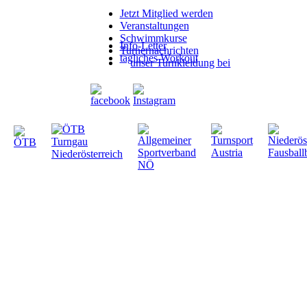
Jetzt Mitglied werden
Veranstaltungen
Schwimmkurse
Info-Letter
Turnernachrichten
tägliches Workout
unser Turnkleidung bei