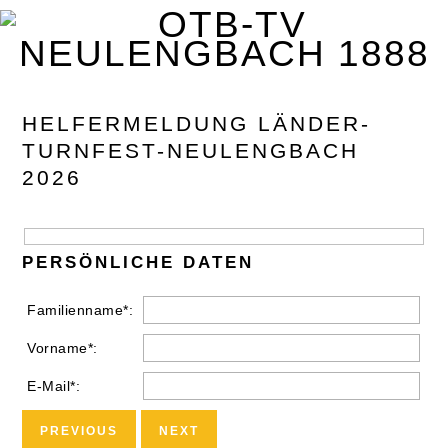
Zur
Zum
Zur
Zur
Hauptnavigation
Inhalt
Seitenspalte
Fußzeile
springen
springen
springen
springen
HELFERMELDUNG LÄNDER-
TURNFEST-NEULENGBACH
2026
PERSÖNLICHE DATEN
Familienname*:
Vorname*:
E-Mail*:
PREVIOUS
NEXT