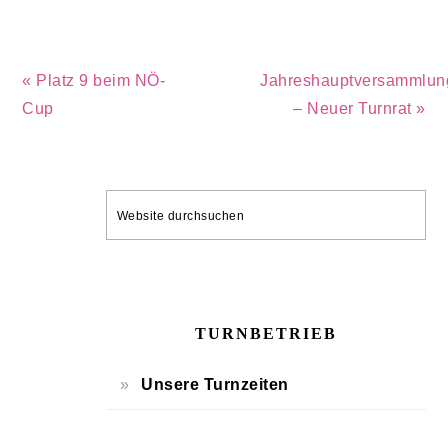
Vorheriger
Nächster
« Platz 9 beim NÖ-
Jahreshauptversammlun
Beitrag:
Beitrag:
Cup
– Neuer Turnrat »
SEITENSPALTE
Website
durchsuchen
TURNBETRIEB
Unsere Turnzeiten