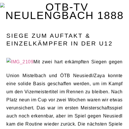
Zur
Zum
Zur
Zur
Hauptnavigation
Inhalt
Seitenspalte
Fußzeile
springen
springen
springen
springen
SIEGE ZUM AUFTAKT &
EINZELKÄMPFER IN DER U12
Mit zwei hart erkämpften Siegen gegen
Union Mistelbach und ÖTB Neusiedl/Zaya konnte
eine solide Basis geschaffen werden, um im Kampf
um den Vizemeistertitel im Rennen zu bleiben. Nach
Platz neun im Cup vor zwei Wochen waren wir etwas
verunsichert. Das war im ersten Meisterschaftsspiel
auch noch erkennbar,
aber im Spiel gegen Neusiedl
kam die Routine wieder zurück. Die nächsten Spiele