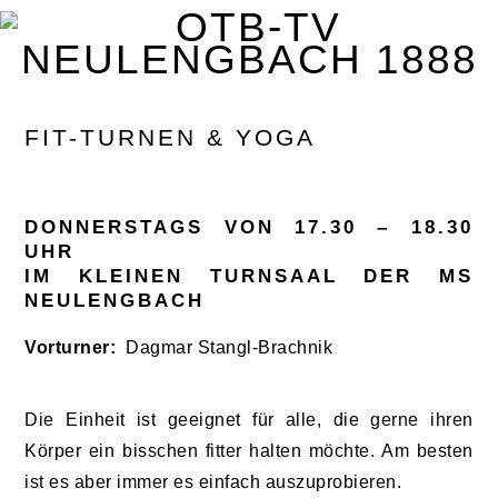
Zur
Zum
Zur
Zur
Hauptnavigation
Inhalt
Seitenspalte
Fußzeile
springen
springen
springen
springen
FIT-TURNEN & YOGA
DONNERSTAGS VON 17.30 – 18.30
UHR
IM KLEINEN TURNSAAL DER MS
NEULENGBACH
Vorturner:
Dagmar Stangl-Brachnik
Die Einheit ist geeignet für alle, die gerne ihren
Körper ein bisschen fitter halten möchte. Am besten
ist es aber immer es einfach auszuprobieren.