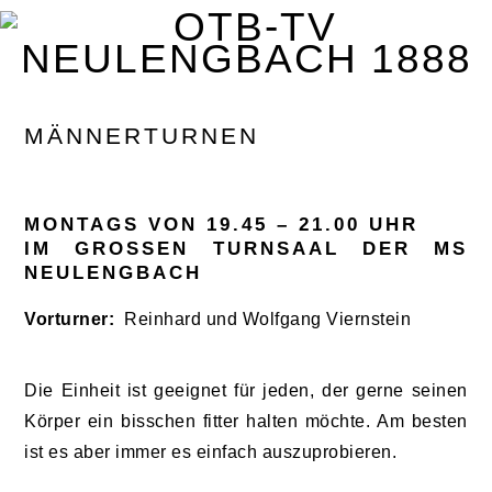
Zur
Zum
Zur
Zur
Hauptnavigation
Inhalt
Seitenspalte
Fußzeile
springen
springen
springen
springen
MÄNNERTURNEN
MONTAGS VON 19.45 – 21.00 UHR
IM GROSSEN TURNSAAL DER MS N
EULENGBACH
Vorturner:
Reinhard und Wolfgang Viernstein
Die Einheit ist geeignet für jeden, der gerne seinen
Körper ein bisschen fitter halten möchte. Am besten
ist es aber immer es einfach auszuprobieren.