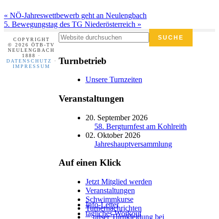
Vorheriger
« NÖ-Jahreswettbewerb geht an Neulengbach
Beitrag:
Nächster
5. Bewegungstag des TG Niederösterreich »
Beitrag:
Footer
Seitenspalte
Website
COPYRIGHT
durchsuchen
© 2026 ÖTB-TV
NEULENGBACH
1888 ·
Turnbetrieb
DATENSCHUTZ
·
IMPRESSUM
Unsere Turnzeiten
Veranstaltungen
20. September 2026
58. Bergturnfest am Kohlreith
02. Oktober 2026
Jahreshauptversammlung
Auf einen Klick
Jetzt Mitglied werden
Veranstaltungen
Schwimmkurse
Info-Letter
Turnernachrichten
tägliches Workout
unser Turnkleidung bei