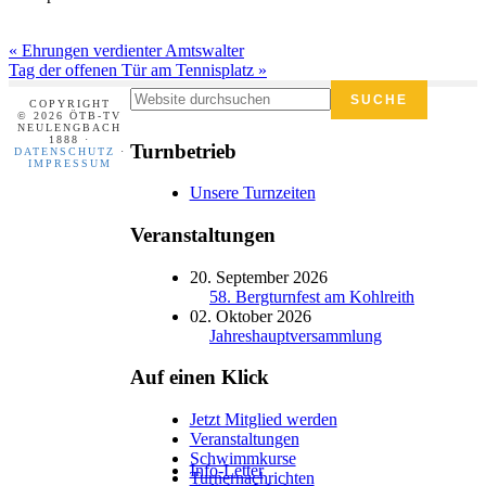
Vorheriger
« Ehrungen verdienter Amtswalter
Beitrag:
Nächster
Tag der offenen Tür am Tennisplatz »
Beitrag:
Footer
Seitenspalte
Website
COPYRIGHT
durchsuchen
© 2026 ÖTB-TV
NEULENGBACH
1888 ·
Turnbetrieb
DATENSCHUTZ
·
IMPRESSUM
Unsere Turnzeiten
Veranstaltungen
20. September 2026
58. Bergturnfest am Kohlreith
02. Oktober 2026
Jahreshauptversammlung
Auf einen Klick
Jetzt Mitglied werden
Veranstaltungen
Schwimmkurse
Info-Letter
Turnernachrichten