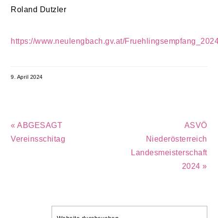
Roland Dutzler
https://www.neulengbach.gv.at/Fruehlingsempfang_202
9. April 2024
Vorheriger
Nächster
« ABGESAGT
ASVÖ
Beitrag:
Beitrag:
Vereinsschitag
Niederösterreich
Landesmeisterschaft
2024 »
SEITENSPALTE
Website