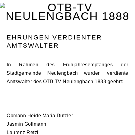
Zur
Zum
Zur
Zur
Hauptnavigation
Inhalt
Seitenspalte
Fußzeile
springen
springen
springen
springen
EHRUNGEN VERDIENTER
AMTSWALTER
In Rahmen des Frühjahresempfanges der
Stadtgemeinde Neulengbach wurden verdiente
Amtswalter des ÖTB TV Neulengbach 1888 geehrt:
Obmann Heide Maria Dutzler
Jasmin Gollmann
Laurenz Retzl